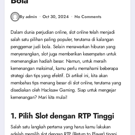
Bola
By admin
Oct 30, 2024
No Comments
Dalam dunia perjudian online, slot online telah menjadi
salah satu pilihan paling populer, terutama di kalangan
penggemar judi bola. Selain menawarkan hiburan yang
menyenangkan, slot juga memberikan kesempatan untuk
memenangkan hadiah besar. Namun, untuk meraih
kemenangan maksimal, kamu perlu memahami beberapa
strategi dan tips yang efektif. Di artikel ini, kita akan
membahas tips menang besar di slot online, terutama yang
disediakan oleh Hacksaw Gaming. Siap untuk mengejar
kemenangan? Mari kita mulai!
1. Pilih Slot dengan RTP Tinggi
Salah satu langkah pertama yang harus kamu lakukan
adalah memilih slot dengan RTP (Return to Player) tinggi.