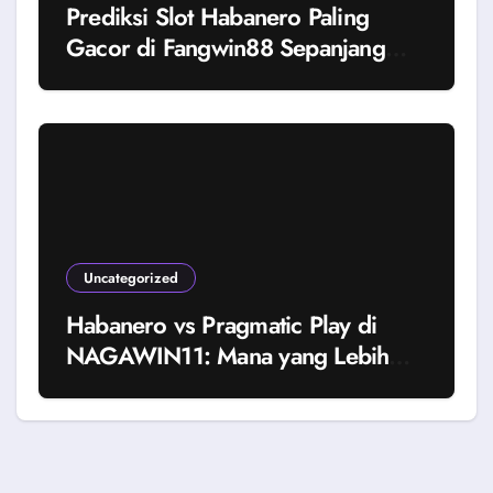
Prediksi Slot Habanero Paling
Gacor di Fangwin88 Sepanjang
Tahun 2025
Uncategorized
Habanero vs Pragmatic Play di
NAGAWIN11: Mana yang Lebih
Sering Kasih Jackpot?