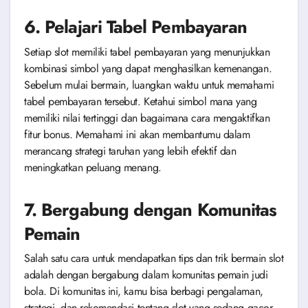
6. Pelajari Tabel Pembayaran
Setiap slot memiliki tabel pembayaran yang menunjukkan
kombinasi simbol yang dapat menghasilkan kemenangan.
Sebelum mulai bermain, luangkan waktu untuk memahami
tabel pembayaran tersebut. Ketahui simbol mana yang
memiliki nilai tertinggi dan bagaimana cara mengaktifkan
fitur bonus. Memahami ini akan membantumu dalam
merancang strategi taruhan yang lebih efektif dan
meningkatkan peluang menang.
7. Bergabung dengan Komunitas
Pemain
Salah satu cara untuk mendapatkan tips dan trik bermain slot
adalah dengan bergabung dalam komunitas pemain judi
bola. Di komunitas ini, kamu bisa berbagi pengalaman,
strategi, dan rekomendasi tentang slot yang sedang gacor.