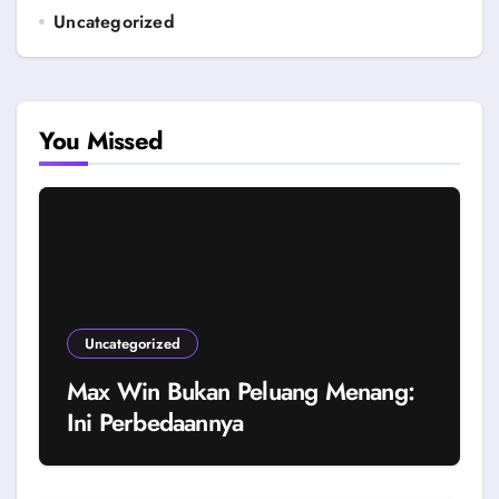
Uncategorized
You Missed
Uncategorized
Max Win Bukan Peluang Menang:
Ini Perbedaannya