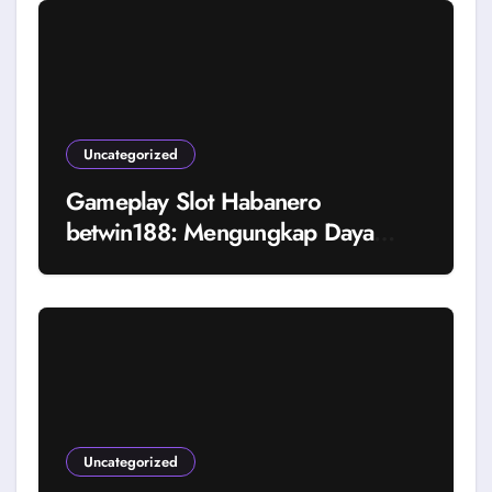
Uncategorized
Gameplay Slot Habanero
betwin188: Mengungkap Daya
Tarik Visual, Simbol, dan Bonus
Interaktif
Uncategorized