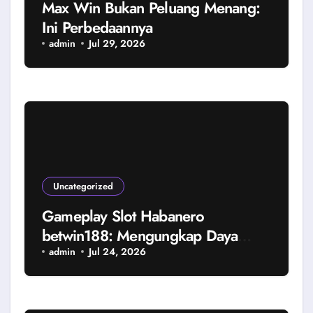
Max Win Bukan Peluang Menang:
Ini Perbedaannya
admin
Jul 29, 2026
Uncategorized
Gameplay Slot Habanero
betwin188: Mengungkap Daya
Tarik Visual, Simbol, dan Bonus
admin
Jul 24, 2026
Interaktif