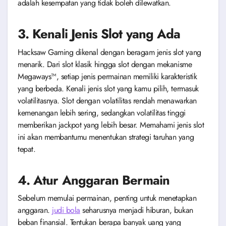
adalah kesempatan yang tidak boleh dilewatkan.
3. Kenali Jenis Slot yang Ada
Hacksaw Gaming dikenal dengan beragam jenis slot yang
menarik. Dari slot klasik hingga slot dengan mekanisme
Megaways™, setiap jenis permainan memiliki karakteristik
yang berbeda. Kenali jenis slot yang kamu pilih, termasuk
volatilitasnya. Slot dengan volatilitas rendah menawarkan
kemenangan lebih sering, sedangkan volatilitas tinggi
memberikan jackpot yang lebih besar. Memahami jenis slot
ini akan membantumu menentukan strategi taruhan yang
tepat.
4. Atur Anggaran Bermain
Sebelum memulai permainan, penting untuk menetapkan
anggaran.
judi bola
seharusnya menjadi hiburan, bukan
beban finansial. Tentukan berapa banyak uang yang