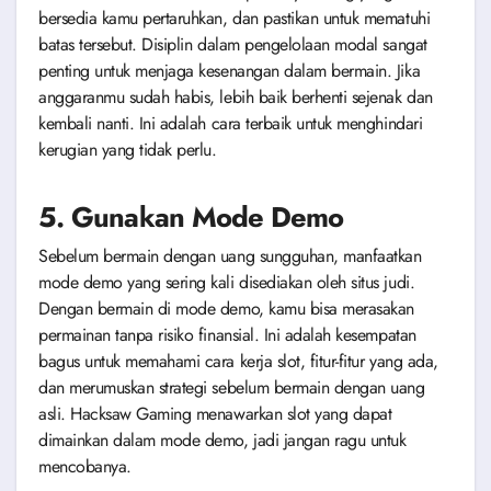
bersedia kamu pertaruhkan, dan pastikan untuk mematuhi
batas tersebut. Disiplin dalam pengelolaan modal sangat
penting untuk menjaga kesenangan dalam bermain. Jika
anggaranmu sudah habis, lebih baik berhenti sejenak dan
kembali nanti. Ini adalah cara terbaik untuk menghindari
kerugian yang tidak perlu.
5. Gunakan Mode Demo
Sebelum bermain dengan uang sungguhan, manfaatkan
mode demo yang sering kali disediakan oleh situs judi.
Dengan bermain di mode demo, kamu bisa merasakan
permainan tanpa risiko finansial. Ini adalah kesempatan
bagus untuk memahami cara kerja slot, fitur-fitur yang ada,
dan merumuskan strategi sebelum bermain dengan uang
asli. Hacksaw Gaming menawarkan slot yang dapat
dimainkan dalam mode demo, jadi jangan ragu untuk
mencobanya.