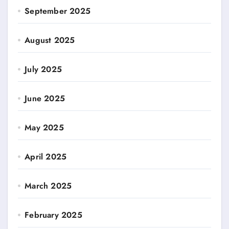
September 2025
August 2025
July 2025
June 2025
May 2025
April 2025
March 2025
February 2025