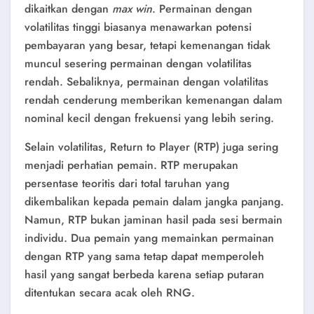
dikaitkan dengan
max win
. Permainan dengan
volatilitas tinggi biasanya menawarkan potensi
pembayaran yang besar, tetapi kemenangan tidak
muncul sesering permainan dengan volatilitas
rendah. Sebaliknya, permainan dengan volatilitas
rendah cenderung memberikan kemenangan dalam
nominal kecil dengan frekuensi yang lebih sering.
Selain volatilitas, Return to Player (RTP) juga sering
menjadi perhatian pemain. RTP merupakan
persentase teoritis dari total taruhan yang
dikembalikan kepada pemain dalam jangka panjang.
Namun, RTP bukan jaminan hasil pada sesi bermain
individu. Dua pemain yang memainkan permainan
dengan RTP yang sama tetap dapat memperoleh
hasil yang sangat berbeda karena setiap putaran
ditentukan secara acak oleh RNG.