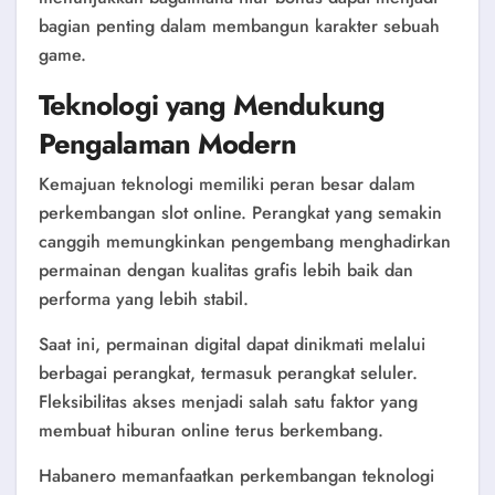
bagian penting dalam membangun karakter sebuah
game.
Teknologi yang Mendukung
Pengalaman Modern
Kemajuan teknologi memiliki peran besar dalam
perkembangan slot online. Perangkat yang semakin
canggih memungkinkan pengembang menghadirkan
permainan dengan kualitas grafis lebih baik dan
performa yang lebih stabil.
Saat ini, permainan digital dapat dinikmati melalui
berbagai perangkat, termasuk perangkat seluler.
Fleksibilitas akses menjadi salah satu faktor yang
membuat hiburan online terus berkembang.
Habanero memanfaatkan perkembangan teknologi