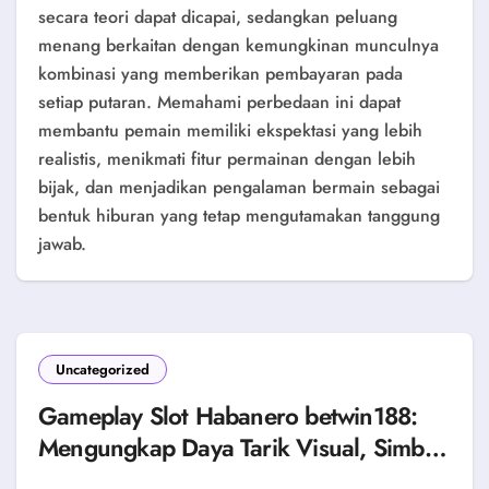
secara teori dapat dicapai, sedangkan peluang
menang berkaitan dengan kemungkinan munculnya
kombinasi yang memberikan pembayaran pada
setiap putaran. Memahami perbedaan ini dapat
membantu pemain memiliki ekspektasi yang lebih
realistis, menikmati fitur permainan dengan lebih
bijak, dan menjadikan pengalaman bermain sebagai
bentuk hiburan yang tetap mengutamakan tanggung
jawab.
Uncategorized
Gameplay Slot Habanero betwin188:
Mengungkap Daya Tarik Visual, Simbol,
dan Bonus Interaktif