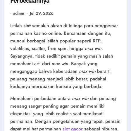
Perbedaannya
admin
Jul 29, 2026
Istilah
slot
semakin akrab di telinga para penggemar
permainan kasino online. Bersamaan dengan itu,
muncul berbagai istilah populer seperti RTP,
volatilitas, scatter, free spin, hingga
max win
.
Sayangnya, tidak sedikit pemain yang masih salah
memahami arti dari
max win
. Banyak yang
menganggap bahwa keberadaan
max win
berarti
peluang menang menjadi lebih besar, padahal
keduanya merupakan konsep yang berbeda.
Memahami perbedaan antara
max win
dan peluang
menang sangat penting agar pemain memiliki
ekspektasi yang lebih realistis saat menikmati
permainan. Dengan pengetahuan yang tepat, pemain
dapat melihat permainan
slot gacor
sebagai hiburan,