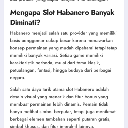
Mengapa Slot Habanero Banyak
Diminati?
Habanero menjadi salah satu provider yang memiliki
basis penggemar cukup besar karena menawarkan
konsep permainan yang mudah dipahami tetapi tetap
memiliki banyak variasi. Setiap game memiliki
karakteristik berbeda, mulai dari tema klasik,
petualangan, fantasi, hingga budaya dari berbagai
negara.
Salah satu daya tarik utama slot Habanero adalah
desain visual yang menarik dan fitur bonus yang
membuat permainan lebih dinamis. Pemain tidak
hanya melihat simbol berputar, tetapi juga menikmati
berbagai elemen tambahan seperti putaran gratis,
simbol khusus, dan fitur interaktif lainnya.