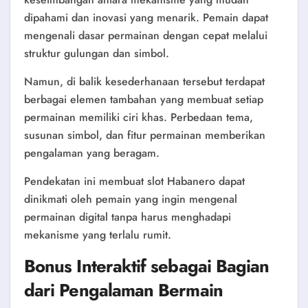
dipahami dan inovasi yang menarik. Pemain dapat
mengenali dasar permainan dengan cepat melalui
struktur gulungan dan simbol.
Namun, di balik kesederhanaan tersebut terdapat
berbagai elemen tambahan yang membuat setiap
permainan memiliki ciri khas. Perbedaan tema,
susunan simbol, dan fitur permainan memberikan
pengalaman yang beragam.
Pendekatan ini membuat slot Habanero dapat
dinikmati oleh pemain yang ingin mengenal
permainan digital tanpa harus menghadapi
mekanisme yang terlalu rumit.
Bonus Interaktif sebagai Bagian
dari Pengalaman Bermain