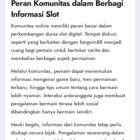
Peran Komunitas dalam Berbagi
Informasi Slot
Komunitas online memiliki peran besar dalam
perkembangan dunia slot digital. Tempat diskusi
seperti yang berkaitan dengan fangwin88 menjadi
ruang bagi pemain untuk bertukar cerita dan
membahas berbagai aspek permainan.
Melalui komunitas, pemain dapat menemukan
informasi mengenai game baru, tren permainan
terbaru, hingga tips umum tentang cara bermain
lebih nyaman. Interaksi antaranggota juga membuat
pengalaman bermain terasa lebih sosial
dibandingkan hanya bermain sendiri.
Meski begitu, informasi dari komunitas tetap perlu
disikapi secara bijak. Pengalaman seseorang dalam