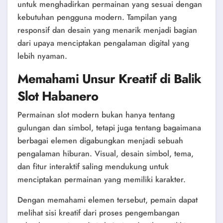
untuk menghadirkan permainan yang sesuai dengan
kebutuhan pengguna modern. Tampilan yang
responsif dan desain yang menarik menjadi bagian
dari upaya menciptakan pengalaman digital yang
lebih nyaman.
Memahami Unsur Kreatif di Balik
Slot Habanero
Permainan slot modern bukan hanya tentang
gulungan dan simbol, tetapi juga tentang bagaimana
berbagai elemen digabungkan menjadi sebuah
pengalaman hiburan. Visual, desain simbol, tema,
dan fitur interaktif saling mendukung untuk
menciptakan permainan yang memiliki karakter.
Dengan memahami elemen tersebut, pemain dapat
melihat sisi kreatif dari proses pengembangan