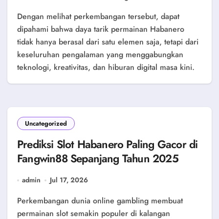
Dengan melihat perkembangan tersebut, dapat
dipahami bahwa daya tarik permainan Habanero
tidak hanya berasal dari satu elemen saja, tetapi dari
keseluruhan pengalaman yang menggabungkan
teknologi, kreativitas, dan hiburan digital masa kini.
Uncategorized
Prediksi Slot Habanero Paling Gacor di
Fangwin88 Sepanjang Tahun 2025
admin
Jul 17, 2026
Perkembangan dunia online gambling membuat
permainan slot semakin populer di kalangan