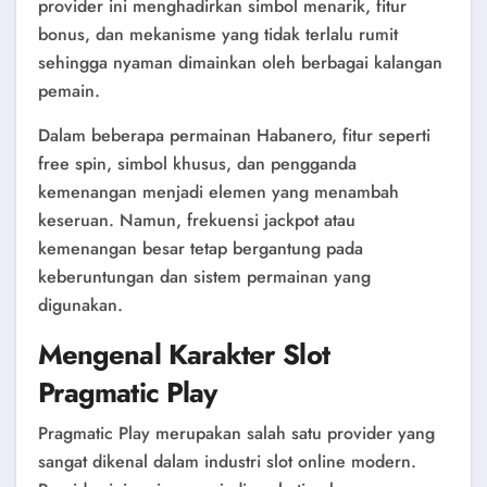
provider ini menghadirkan simbol menarik, fitur
bonus, dan mekanisme yang tidak terlalu rumit
sehingga nyaman dimainkan oleh berbagai kalangan
pemain.
Dalam beberapa permainan Habanero, fitur seperti
free spin, simbol khusus, dan pengganda
kemenangan menjadi elemen yang menambah
keseruan. Namun, frekuensi jackpot atau
kemenangan besar tetap bergantung pada
keberuntungan dan sistem permainan yang
digunakan.
Mengenal Karakter Slot
Pragmatic Play
Pragmatic Play merupakan salah satu provider yang
sangat dikenal dalam industri slot online modern.