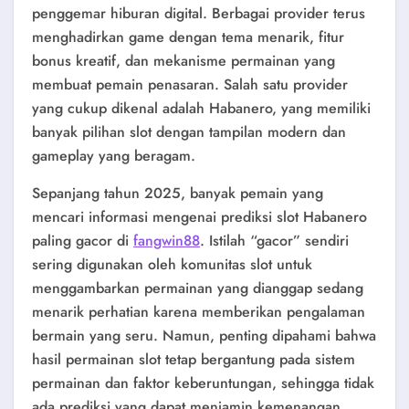
penggemar hiburan digital. Berbagai provider terus
menghadirkan game dengan tema menarik, fitur
bonus kreatif, dan mekanisme permainan yang
membuat pemain penasaran. Salah satu provider
yang cukup dikenal adalah Habanero, yang memiliki
banyak pilihan slot dengan tampilan modern dan
gameplay yang beragam.
Sepanjang tahun 2025, banyak pemain yang
mencari informasi mengenai prediksi slot Habanero
paling gacor di
fangwin88
. Istilah “gacor” sendiri
sering digunakan oleh komunitas slot untuk
menggambarkan permainan yang dianggap sedang
menarik perhatian karena memberikan pengalaman
bermain yang seru. Namun, penting dipahami bahwa
hasil permainan slot tetap bergantung pada sistem
permainan dan faktor keberuntungan, sehingga tidak
ada prediksi yang dapat menjamin kemenangan.