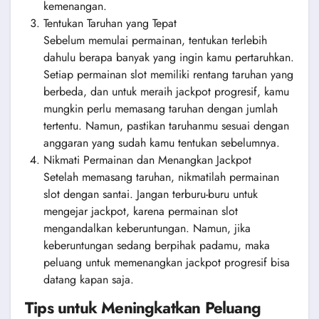
kemenangan.
Tentukan Taruhan yang Tepat
Sebelum memulai permainan, tentukan terlebih
dahulu berapa banyak yang ingin kamu pertaruhkan.
Setiap permainan slot memiliki rentang taruhan yang
berbeda, dan untuk meraih jackpot progresif, kamu
mungkin perlu memasang taruhan dengan jumlah
tertentu. Namun, pastikan taruhanmu sesuai dengan
anggaran yang sudah kamu tentukan sebelumnya.
Nikmati Permainan dan Menangkan Jackpot
Setelah memasang taruhan, nikmatilah permainan
slot dengan santai. Jangan terburu-buru untuk
mengejar jackpot, karena permainan slot
mengandalkan keberuntungan. Namun, jika
keberuntungan sedang berpihak padamu, maka
peluang untuk memenangkan jackpot progresif bisa
datang kapan saja.
Tips untuk Meningkatkan Peluang