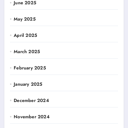
June 2025
May 2025
April 2025
March 2025
February 2025
January 2025
December 2024
November 2024