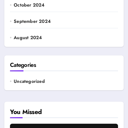
October 2024
September 2024
August 2024
Categories
Uncategorized
You Missed