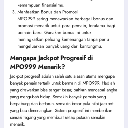
kemampuan finansialmu.
Manfaatkan Bonus dan Promosi
MPO999 sering menawarkan berbagai bonus dan
promosi menarik untuk para pemain, terutama bagi
pemain baru. Gunakan bonus ini untuk
meningkatkan peluang kemenangan tanpa perlu
mengeluarkan banyak uang dari kantongmu.
Mengapa Jackpot Progresif di
MPO999 Menarik?
Jackpot progresif adalah salah satu alasan utama mengapa
banyak pemain tertarik untuk bermain di MPO999. Hadiah
yang ditawarkan bisa sangat besar, bahkan mencapai angka
yang mengubah hidup. Semakin banyak pemain yang
bergabung dan bertaruh, semakin besar pula nilai jackpot
yang bisa dimenangkan. Sistem progresif ini memberikan
sensasi tegang yang membuat setiap putaran semakin
menarik.