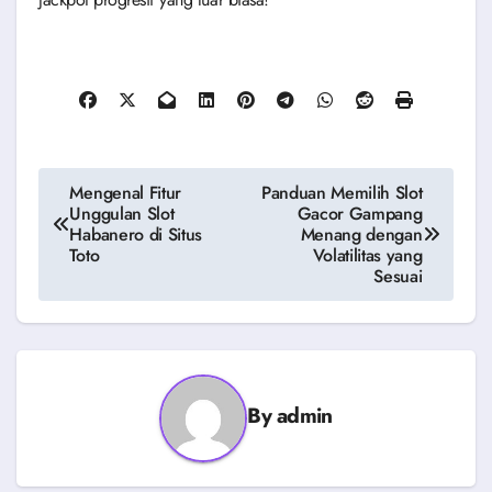
Post
Mengenal Fitur
Panduan Memilih Slot
Unggulan Slot
Gacor Gampang
navigation
Habanero di Situs
Menang dengan
Toto
Volatilitas yang
Sesuai
By
admin