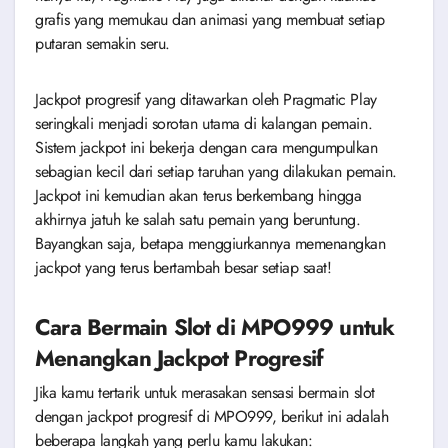
grafis yang memukau dan animasi yang membuat setiap
putaran semakin seru.
Jackpot progresif yang ditawarkan oleh Pragmatic Play
seringkali menjadi sorotan utama di kalangan pemain.
Sistem jackpot ini bekerja dengan cara mengumpulkan
sebagian kecil dari setiap taruhan yang dilakukan pemain.
Jackpot ini kemudian akan terus berkembang hingga
akhirnya jatuh ke salah satu pemain yang beruntung.
Bayangkan saja, betapa menggiurkannya memenangkan
jackpot yang terus bertambah besar setiap saat!
Cara Bermain Slot di MPO999 untuk
Menangkan Jackpot Progresif
Jika kamu tertarik untuk merasakan sensasi bermain slot
dengan jackpot progresif di MPO999, berikut ini adalah
beberapa langkah yang perlu kamu lakukan: