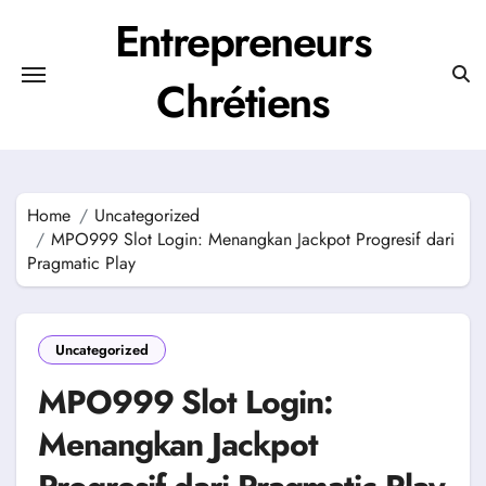
Skip
Entrepreneurs
to
content
Chrétiens
Home
Uncategorized
MPO999 Slot Login: Menangkan Jackpot Progresif dari
Pragmatic Play
Uncategorized
MPO999 Slot Login:
Menangkan Jackpot