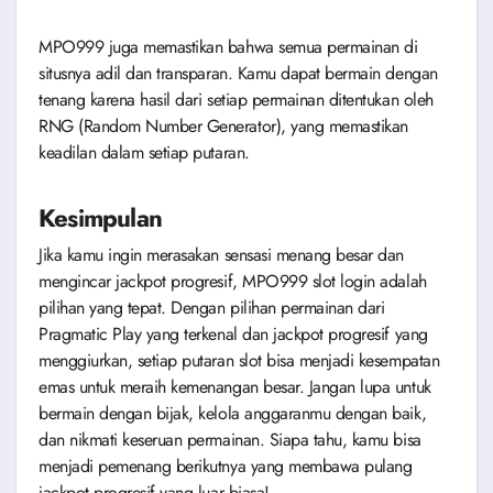
MPO999 juga memastikan bahwa semua permainan di
situsnya adil dan transparan. Kamu dapat bermain dengan
tenang karena hasil dari setiap permainan ditentukan oleh
RNG (Random Number Generator), yang memastikan
keadilan dalam setiap putaran.
Kesimpulan
Jika kamu ingin merasakan sensasi menang besar dan
mengincar jackpot progresif, MPO999 slot login adalah
pilihan yang tepat. Dengan pilihan permainan dari
Pragmatic Play yang terkenal dan jackpot progresif yang
menggiurkan, setiap putaran slot bisa menjadi kesempatan
emas untuk meraih kemenangan besar. Jangan lupa untuk
bermain dengan bijak, kelola anggaranmu dengan baik,
dan nikmati keseruan permainan. Siapa tahu, kamu bisa
menjadi pemenang berikutnya yang membawa pulang
jackpot progresif yang luar biasa!