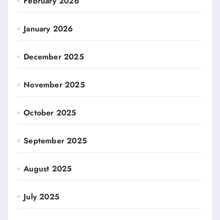
February 2026
January 2026
December 2025
November 2025
October 2025
September 2025
August 2025
July 2025