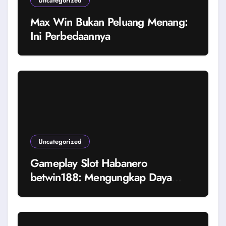
Uncategorized
Max Win Bukan Peluang Menang:
Ini Perbedaannya
Uncategorized
Gameplay Slot Habanero
betwin188: Mengungkap Daya
Tarik Visual, Simbol, dan Bonus
Interaktif