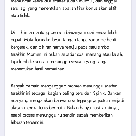
memuncak ketika dua scatter sudah muncul, dan tinggal
satu lagi yang menentukan apakah fitur bonus akan aktif
atau tidak.
Di titik inilah jantung pemain biasanya mulai terasa lebih
cepat. Mata fokus ke layar, tangan tanpa sadar berhenti
bergerak, dan pikiran hanya tertuju pada satu simbol
terakhir. Momen ini bukan sekadar soal menang atau kalah,
tapi lebih ke sensasi menunggu sesuatu yang sangat
menentukan hasil permainan.
Banyak pemain menganggap momen menunggu scatter
terakhir ini sebagai bagian paling seru dari Spinix. Bahkan
ada yang mengatakan bahwa rasa tegangnya justru menjadi
alasan mereka terus bermain. Bukan hanya hasil akhirnya,
tetapi proses menunggu itu sendiri sudah memberikan
hiburan tersendiri.