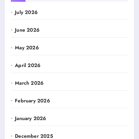
July 2026
June 2026
May 2026
April 2026
March 2026
February 2026
January 2026
December 2025