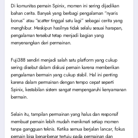
Di komunitas pemain Spinix, momen ini sering dijadikan
bahan cerita. Banyak yang berbagi pengalaman “nyaris
bonus” atau “scatter tinggal satu lagi” sebagai cerita yang
menghibur. Meskipun hasilnya tidak selalu sesuai harapan,
pengalaman tersebut tetap menjadi bagian yang
menyenangkan dari permainan.
Fuji388 sendiri menjadi salah satu platform yang cukup
sering disebut dalam diskusi pemain karena memberikan
pengalaman bermain yang cukup stabil. Hal ini penting
karena dalam permainan dengan tempo cepat seperti
Spinix, kestabilan sistem sangat mempengaruhi kenyamanan
bermain.
Selain itu, tampilan permainan yang halus dan responsif
membuat pemain lebih mudah menikmati setiap momen
tanpa gangguan teknis. Ketika semua berjalan lancar, fokus
pemain bisa benar-benar tertuju pada permainan dan