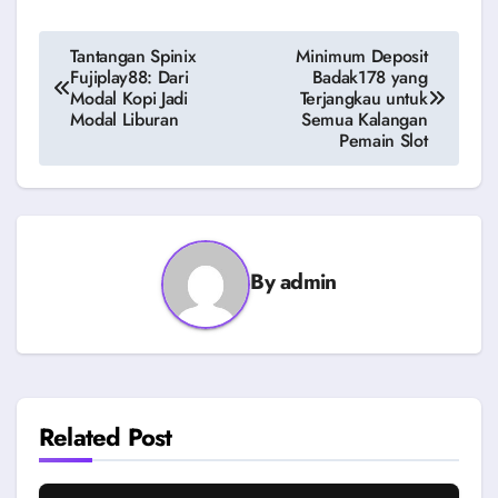
Post
Tantangan Spinix
Minimum Deposit
Fujiplay88: Dari
Badak178 yang
navigation
Modal Kopi Jadi
Terjangkau untuk
Modal Liburan
Semua Kalangan
Pemain Slot
By
admin
Related Post