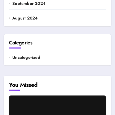
September 2024
August 2024
Categories
Uncategorized
You Missed