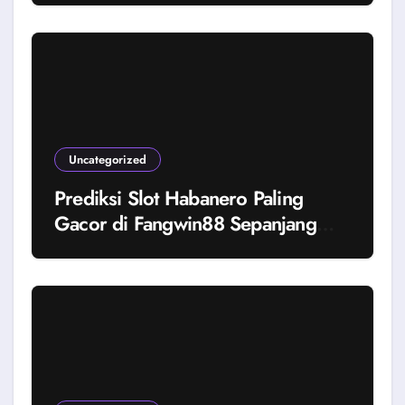
Interaktif
Uncategorized
Prediksi Slot Habanero Paling
Gacor di Fangwin88 Sepanjang
Tahun 2025