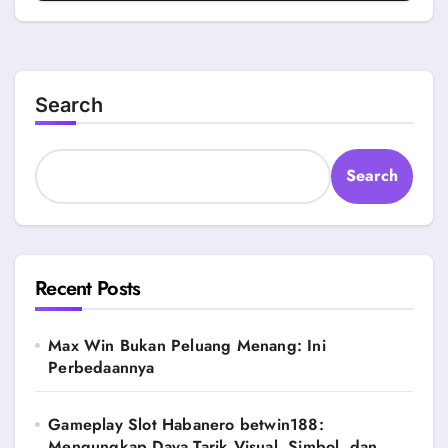
Search
Search
Recent Posts
Max Win Bukan Peluang Menang: Ini
Perbedaannya
Gameplay Slot Habanero betwin188:
Mengungkap Daya Tarik Visual, Simbol, dan