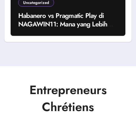
Uncategorized
Habanero vs Pragmatic Play di
NAGAWIN11: Mana yang Lebih
Sering Kasih Jackpot?
Entrepreneurs
Chrétiens