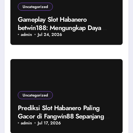
Uncategorized
Gameplay Slot Habanero
betwin188: Mengungkap Daya
Tarik Visual, Simbol, dan Bonus
admin
Jul 24, 2026
Interaktif
Uncategorized
Prediksi Slot Habanero Paling
Gacor di Fangwin88 Sepanjang
Tahun 2025
admin
Jul 17, 2026