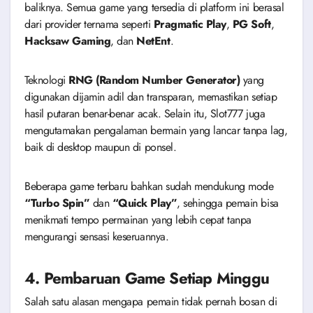
baliknya. Semua game yang tersedia di platform ini berasal
dari provider ternama seperti
Pragmatic Play
,
PG Soft
,
Hacksaw Gaming
, dan
NetEnt
.
Teknologi
RNG (Random Number Generator)
yang
digunakan dijamin adil dan transparan, memastikan setiap
hasil putaran benar-benar acak. Selain itu, Slot777 juga
mengutamakan pengalaman bermain yang lancar tanpa lag,
baik di desktop maupun di ponsel.
Beberapa game terbaru bahkan sudah mendukung mode
“Turbo Spin”
dan
“Quick Play”
, sehingga pemain bisa
menikmati tempo permainan yang lebih cepat tanpa
mengurangi sensasi keseruannya.
4. Pembaruan Game Setiap Minggu
Salah satu alasan mengapa pemain tidak pernah bosan di