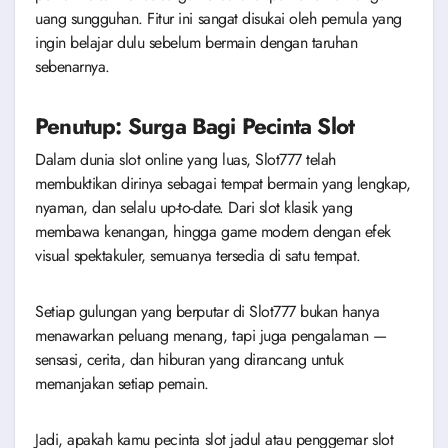
uang sungguhan. Fitur ini sangat disukai oleh pemula yang
ingin belajar dulu sebelum bermain dengan taruhan
sebenarnya.
Penutup: Surga Bagi Pecinta Slot
Dalam dunia slot online yang luas, Slot777 telah
membuktikan dirinya sebagai tempat bermain yang lengkap,
nyaman, dan selalu up-to-date. Dari slot klasik yang
membawa kenangan, hingga game modern dengan efek
visual spektakuler, semuanya tersedia di satu tempat.
Setiap gulungan yang berputar di Slot777 bukan hanya
menawarkan peluang menang, tapi juga pengalaman —
sensasi, cerita, dan hiburan yang dirancang untuk
memanjakan setiap pemain.
Jadi, apakah kamu pecinta slot jadul atau penggemar slot