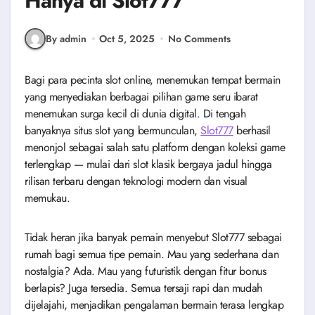
Hanya di Slot777
By admin
Oct 5, 2025
No Comments
Bagi para pecinta slot online, menemukan tempat bermain
yang menyediakan berbagai pilihan game seru ibarat
menemukan surga kecil di dunia digital. Di tengah
banyaknya situs slot yang bermunculan,
Slot777
berhasil
menonjol sebagai salah satu platform dengan koleksi game
terlengkap — mulai dari slot klasik bergaya jadul hingga
rilisan terbaru dengan teknologi modern dan visual
memukau.
Tidak heran jika banyak pemain menyebut Slot777 sebagai
rumah bagi semua tipe pemain. Mau yang sederhana dan
nostalgia? Ada. Mau yang futuristik dengan fitur bonus
berlapis? Juga tersedia. Semua tersaji rapi dan mudah
dijelajahi, menjadikan pengalaman bermain terasa lengkap