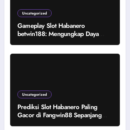
Uncategorized
Gameplay Slot Habanero
betwin188: Mengungkap Daya
Tarik Visual, Simbol, dan Bonus
Interaktif
Uncategorized
Prediksi Slot Habanero Paling
Gacor di Fangwin88 Sepanjang
Tahun 2025