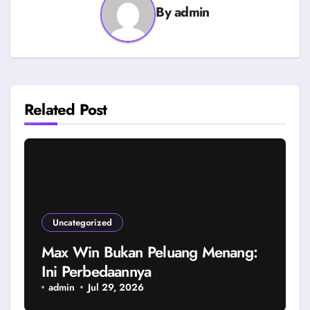
By
admin
Related Post
Uncategorized
Max Win Bukan Peluang Menang:
Ini Perbedaannya
admin
Jul 29, 2026