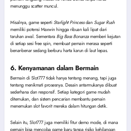
menunggu scatter muncul.
Misalnya, game seperti
Starlight Princess
dan
Sugar Rush
memiliki potensi Maxwin hingga ribuan kali lipat dari
taruhan awal. Sementara
Big Bass Bonanza
memberi kejutan
di setiap sesi free spin, membuat pemain merasa seperti
benar-benar sedang berburu harta karun di laut lepas.
6. Kenyamanan dalam Bermain
Bermain di Slot777 tidak hanya tentang menang, tapi juga
tentang menikmati prosesnya. Desain antarmukanya dibuat
sederhana dan responsif. Setiap kategori game mudah
ditemukan, dan sistem pencarian membantu pemain
menemukan slot favorit mereka dalam hitungan detik.
Selain itu, Slot777 juga memiliki fitur demo mode, di mana
pemain bisa mencoba game baru tanpa risiko kehilangan