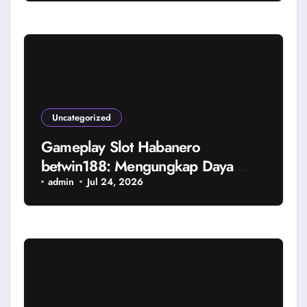
Uncategorized
Gameplay Slot Habanero
betwin188: Mengungkap Daya
Tarik Visual, Simbol, dan Bonus
admin
Jul 24, 2026
Interaktif