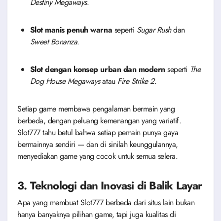
Destiny Megaways
.
Slot manis penuh warna
seperti
Sugar Rush
dan
Sweet Bonanza
.
Slot dengan konsep urban dan modern
seperti
The
Dog House Megaways
atau
Fire Strike 2
.
Setiap game membawa pengalaman bermain yang
berbeda, dengan peluang kemenangan yang variatif.
Slot777 tahu betul bahwa setiap pemain punya gaya
bermainnya sendiri — dan di sinilah keunggulannya,
menyediakan game yang cocok untuk semua selera.
3. Teknologi dan Inovasi di Balik Layar
Apa yang membuat Slot777 berbeda dari situs lain bukan
hanya banyaknya pilihan game, tapi juga kualitas di