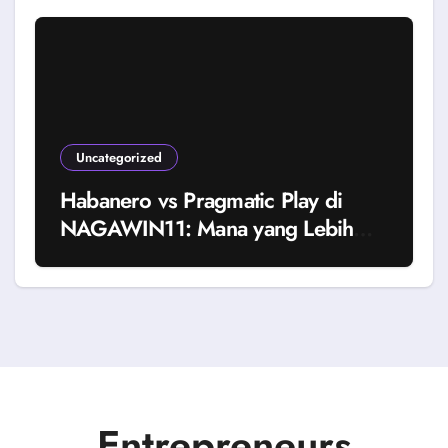
Uncategorized
Habanero vs Pragmatic Play di
NAGAWIN11: Mana yang Lebih
Sering Kasih Jackpot?
Entrepreneurs