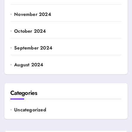
November 2024
October 2024
September 2024
August 2024
Categories
Uncategorized