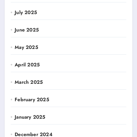
July 2025
June 2025
May 2025
April 2025
March 2025
February 2025
January 2025
December 2024