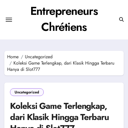
Skip
Entrepreneurs
to
content
Chrétiens
Home
Uncategorized
Koleksi Game Terlengkap, dari Klasik Hingga Terbaru
Hanya di Slot777
Uncategorized
Koleksi Game Terlengkap,
dari Klasik Hingga Terbaru