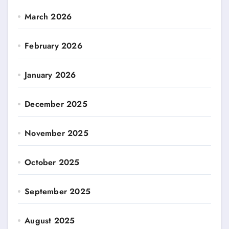
March 2026
February 2026
January 2026
December 2025
November 2025
October 2025
September 2025
August 2025