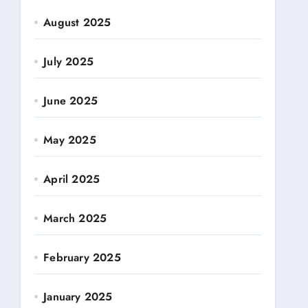
August 2025
July 2025
June 2025
May 2025
April 2025
March 2025
February 2025
January 2025