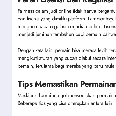
Fairness dalam judi online tidak hanya bergant
dan lisensi yang dimiliki platform. Lampiontoge
mengacu pada regulasi perjudian online. Lisens
menjadi jaminan tambahan bagi pemain bahwa p
Dengan kata lain, pemain bisa merasa lebih ten
mengikuti aturan yang sudah diakui secara inte
pemain, terutama bagi mereka yang baru mulai
Tips Memastikan Permainan
Meskipun Lampiontogel menyediakan permainan y
Beberapa tips yang bisa diterapkan antara lain: