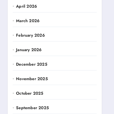
April 2026
March 2026
February 2026
January 2026
December 2025
November 2025
October 2025
September 2025