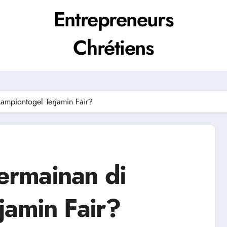
Entrepreneurs
Chrétiens
mpiontogel Terjamin Fair?
rmainan di
jamin Fair?