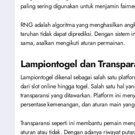
paling sering digunakan untuk menjamin fair
RNG adalah algoritma yang menghasilkan angka
taruhan tidak dapat diprediksi. Dengan sistem 
sama, asalkan mengikuti aturan permainan.
Lampiontogel dan Transpar
Lampiontogel dikenal sebagai salah satu platf
dari slot online hingga togel. Salah satu hal
transparansi yang ditawarkan. Platform ini men
persentase kemenangan, dan aturan main yang 
Transparansi seperti ini membantu pemain meng
aturan atau tidak. Dengan adanya riwayat putar