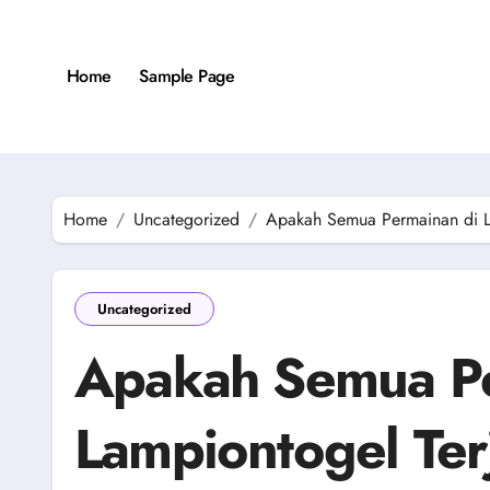
Skip
to
content
Home
Sample Page
Home
Uncategorized
Apakah Semua Permainan di La
Uncategorized
Apakah Semua Pe
Lampiontogel Ter