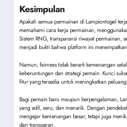
Kesimpulan
Apakah semua permainan di Lampiontogel terja
memahami cara kerja permainan, menggunakan f
Sistem RNG, transparansi riwayat permainan, se
menjadi bukti bahwa platform ini menempatkan f
Namun, fairness tidak berarti kemenangan sela
keberuntungan dan strategi pemain. Kunci sukse
fitur yang tersedia untuk meningkatkan peluan
Bagi pemain baru maupun berpengalaman, La
yang adil, seru, dan menarik. Dengan pendekat
mengejar kemenangan besar, tetapi juga menik
dan transparan.