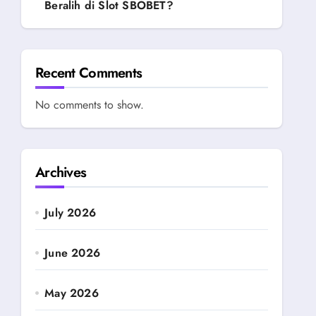
Beralih di Slot SBOBET?
Recent Comments
No comments to show.
Archives
July 2026
June 2026
May 2026